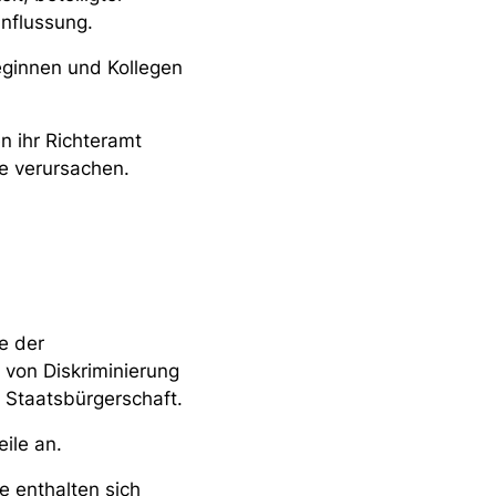
influssung.
eginnen und Kollegen
n ihr Richteramt
te verursachen.
e der
 von Diskriminierung
r Staatsbürgerschaft.
ile an.
ie enthalten sich