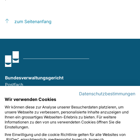
zum Seitenanfang
Bundesverwaltungsgericht
Postfach
9023 St. Gallen
Datenschutzbestimmungen
T
+41 (0)58 465 26 26
Wir verwenden Cookies
F
+41 (0)58 465 29 80
Wir können diese zur Analyse unserer Besucherdaten platzieren, um
unsere Webseite zu verbessern, personalisierte Inhalte anzuzeigen und
Ihnen ein grossartiges Webseiten-Erlebnis zu bieten. Für weitere
Folgen Sie uns:
Informationen zu den von uns verwendeten Cookies öffnen Sie die
Einstellungen.
Ihre Einwilligung und die cookie Richtlinie gelten für alle Websites von
„BVGer“, einschliesslich: medienportal.bvger.ch, bvger.ch.