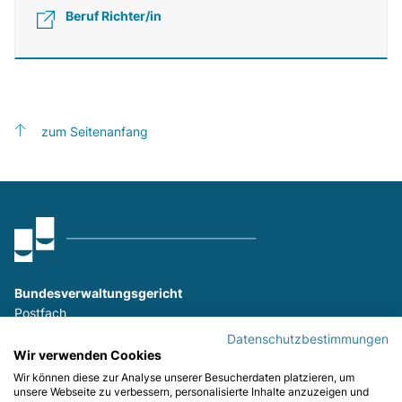
Beruf Richter/in
zum Seitenanfang
Bundesverwaltungsgericht
Postfach
9023 St. Gallen
Datenschutzbestimmungen
T
+41 (0)58 465 26 26
Wir verwenden Cookies
F
+41 (0)58 465 29 80
Wir können diese zur Analyse unserer Besucherdaten platzieren, um
unsere Webseite zu verbessern, personalisierte Inhalte anzuzeigen und