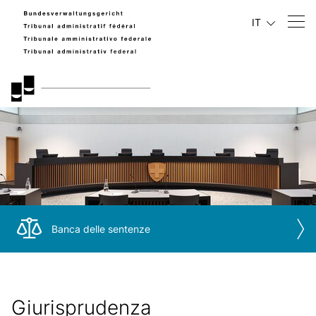
IT
Banca delle sentenze
Giurisprudenza