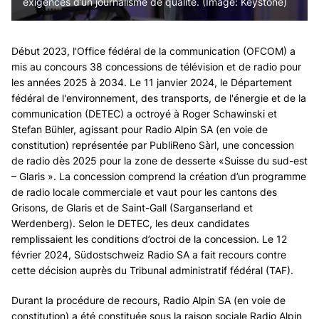
exigences d’un journalisme de qualité. (Image: Keystone)
Début 2023, l'Office fédéral de la communication (OFCOM) a
mis au concours 38 concessions de télévision et de radio pour
les années 2025 à 2034. Le 11 janvier 2024, le Département
fédéral de l'environnement, des transports, de l'énergie et de la
communication (DETEC) a octroyé à Roger Schawinski et
Stefan Bühler, agissant pour Radio Alpin SA (en voie de
constitution) représentée par PubliReno Sàrl, une concession
de radio dès 2025 pour la zone de desserte «Suisse du sud-est
– Glaris ». La concession comprend la création d’un programme
de radio locale commerciale et vaut pour les cantons des
Grisons, de Glaris et de Saint-Gall (Sarganserland et
Werdenberg). Selon le DETEC, les deux candidates
remplissaient les conditions d’octroi de la concession. Le 12
février 2024, Südostschweiz Radio SA a fait recours contre
cette décision auprès du Tribunal administratif fédéral (TAF).
Durant la procédure de recours, Radio Alpin SA (en voie de
constitution) a été constituée sous la raison sociale Radio Alpin