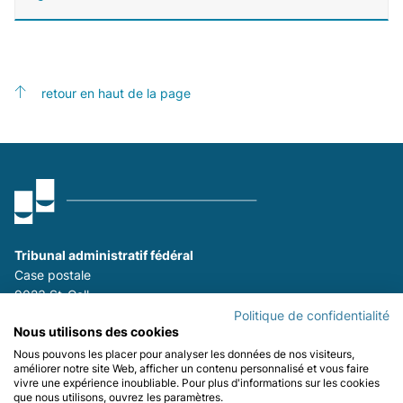
retour en haut de la page
Tribunal administratif fédéral
Case postale
9023 St-Gall
P
+41 (0)58 465 26 26
Politique de confidentialité
Nous utilisons des cookies
F
+41 (0)58 465 29 80
Nous pouvons les placer pour analyser les données de nos visiteurs,
améliorer notre site Web, afficher un contenu personnalisé et vous faire
Se tenir informé :
vivre une expérience inoubliable. Pour plus d'informations sur les cookies
que nous utilisons, ouvrez les paramètres.