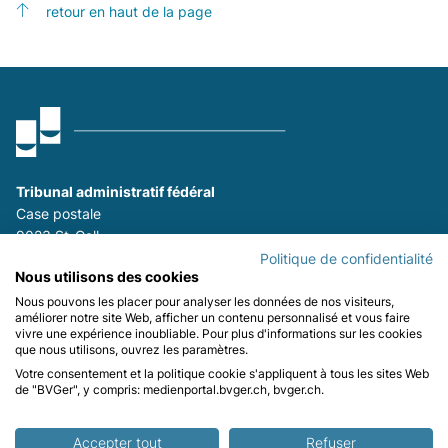
retour en haut de la page
Tribunal administratif fédéral
Case postale
9023 St-Gall
P
+41 (0)58 465 26 26
Politique de confidentialité
Nous utilisons des cookies
F
+41 (0)58 465 29 80
Nous pouvons les placer pour analyser les données de nos visiteurs,
améliorer notre site Web, afficher un contenu personnalisé et vous faire
Se tenir informé :
vivre une expérience inoubliable. Pour plus d'informations sur les cookies
que nous utilisons, ouvrez les paramètres.
Votre consentement et la politique cookie s'appliquent à tous les sites Web
de "BVGer", y compris: medienportal.bvger.ch, bvger.ch.
Contact
Impressum
Protection des données
Accepter tout
Refuser