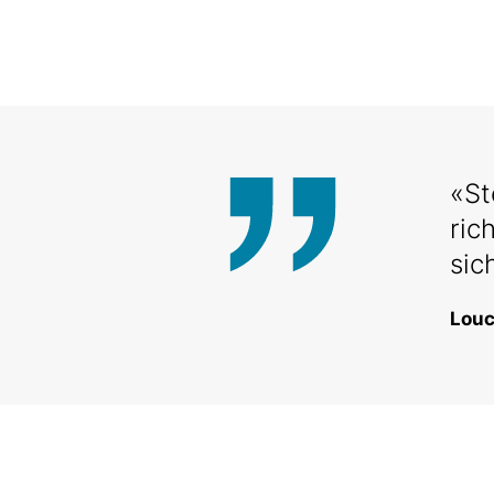
«St
ric
sic
Louc