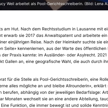
ucy Weil arbeitet als Pool-Gerichtsschreiberin. (Bild: Lena 
chts am Hut. Nach dem Rechtsstudium in Lausanne mit ein
ht erwarb sie 2017 das Anwaltspatent und arbeitete ein
f einer einjährigen Reise. Nach der Heimkehr suchte sie 
n Seite» kennenlernen, aus der Warte des öffentlichen 
der Praxis kannte: im Ausländer- oder Asylrecht. 2021 t
t Gallen an, eine geografische Wahl, die auch durch ihr
at für die Stelle als Pool-Gerichtsschreiberin, eine Rolle
erne alles mögliche an und bleibe Allrounderin», erklärt
 berufen, abhängig von der jeweiligen Bedarfslage: Arb
ar Monaten wechselt sie an eine andere Abteilung, tauc
m. Eine Funktion, die immer bewegt ist und solide Kenntn