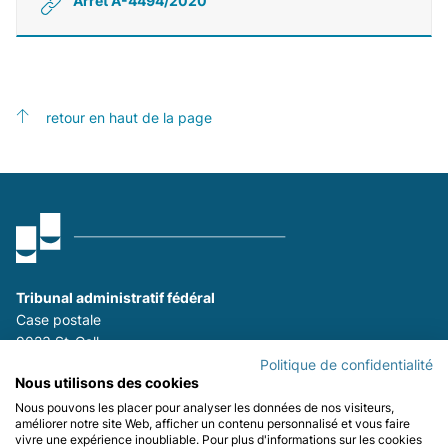
Arrêt A-4494/2020
retour en haut de la page
Tribunal administratif fédéral
Case postale
9023 St-Gall
P
+41 (0)58 465 26 26
Politique de confidentialité
Nous utilisons des cookies
F
+41 (0)58 465 29 80
Nous pouvons les placer pour analyser les données de nos visiteurs,
améliorer notre site Web, afficher un contenu personnalisé et vous faire
Se tenir informé :
vivre une expérience inoubliable. Pour plus d'informations sur les cookies