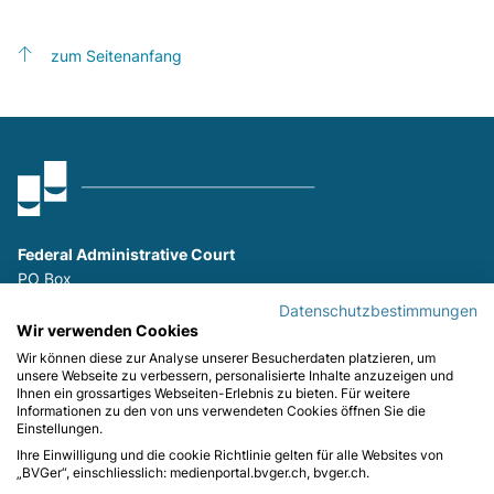
zum Seitenanfang
Federal Administrative Court
PO Box
9023 St. Gallen
Datenschutzbestimmungen
P
+41 (0)58 465 26 26
Wir verwenden Cookies
F
+41 (0)58 465 29 80
Wir können diese zur Analyse unserer Besucherdaten platzieren, um
unsere Webseite zu verbessern, personalisierte Inhalte anzuzeigen und
Ihnen ein grossartiges Webseiten-Erlebnis zu bieten. Für weitere
Stay informed:
Informationen zu den von uns verwendeten Cookies öffnen Sie die
Einstellungen.
Ihre Einwilligung und die cookie Richtlinie gelten für alle Websites von
„BVGer“, einschliesslich: medienportal.bvger.ch, bvger.ch.