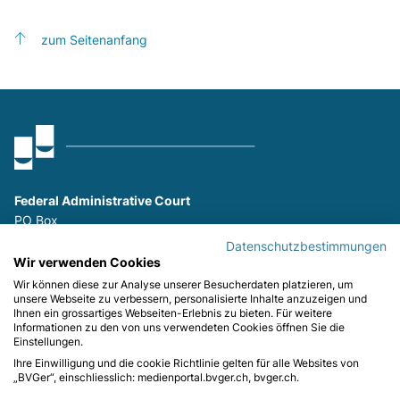
zum Seitenanfang
Federal Administrative Court
PO Box
9023 St. Gallen
Datenschutzbestimmungen
P
+41 (0)58 465 26 26
Wir verwenden Cookies
F
+41 (0)58 465 29 80
Wir können diese zur Analyse unserer Besucherdaten platzieren, um
unsere Webseite zu verbessern, personalisierte Inhalte anzuzeigen und
Ihnen ein grossartiges Webseiten-Erlebnis zu bieten. Für weitere
Stay informed:
Informationen zu den von uns verwendeten Cookies öffnen Sie die
Einstellungen.
Ihre Einwilligung und die cookie Richtlinie gelten für alle Websites von
„BVGer“, einschliesslich: medienportal.bvger.ch, bvger.ch.